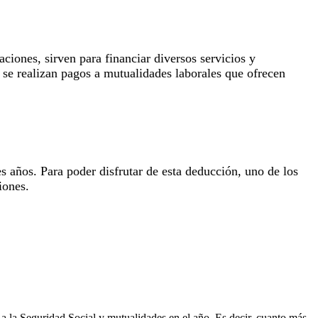
iones, sirven para financiar diversos servicios y
 se realizan pagos a mutualidades laborales que ofrecen
s años. Para poder disfrutar de esta deducción, uno de los
iones.
 a la Seguridad Social y mutualidades en el año. Es decir, cuanto más