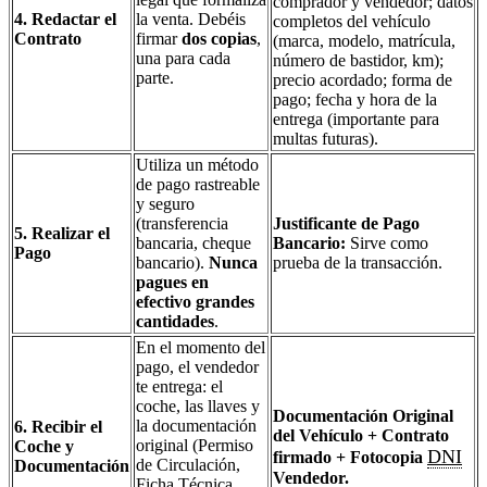
comprador y vendedor; datos
4. Redactar el
la venta. Debéis
completos del vehículo
Contrato
firmar
dos copias
,
(marca, modelo, matrícula,
una para cada
número de bastidor, km);
parte.
precio acordado; forma de
pago; fecha y hora de la
entrega (importante para
multas futuras).
Utiliza un método
de pago rastreable
y seguro
(transferencia
Justificante de Pago
5. Realizar el
bancaria, cheque
Bancario:
Sirve como
Pago
bancario).
Nunca
prueba de la transacción.
pagues en
efectivo grandes
cantidades
.
En el momento del
pago, el vendedor
te entrega: el
coche, las llaves y
Documentación Original
la documentación
6. Recibir el
del Vehículo + Contrato
original (Permiso
Coche y
DNI
firmado + Fotocopia
de Circulación,
Documentación
Vendedor.
Ficha Técnica,