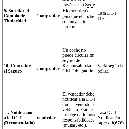
Sede
través de su
Electrónica
9. Solicitar el
)
Tasa DGT +
Cambio de
Comprador
para que el coche
ITP
Titularidad
se ponga a tu
nombre.
Un coche no
puede circular sin
seguro de
Responsabilidad
10. Contratar
Varía según la
Comprador
Civil Obligatorio.
el Seguro
póliza
El vendedor debe
notificar a la DGT
que ha vendido el
vehículo. Esto le
11. Notificación
Tasa DGT
protege de futuras
a la DGT
Vendedor
Notificación
responsabilidades
(Recomendado)
(aprox.
8,67€
)
(multas, etc.).