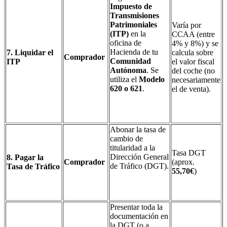
Impuesto de
Transmisiones
Patrimoniales
Varía por
(ITP)
en la
CCAA (entre
oficina de
4% y 8%) y se
Hacienda de tu
7. Liquidar el
calcula sobre
Comprador
Comunidad
ITP
el valor fiscal
Autónoma
. Se
del coche (no
utiliza el
Modelo
necesariamente
620 o 621
.
el de venta).
Abonar la tasa de
cambio de
titularidad a la
Tasa DGT
Dirección General
8. Pagar la
Comprador
(aprox.
de Tráfico (DGT).
Tasa de Tráfico
55,70€
)
Presentar toda la
documentación en
la DGT (o a