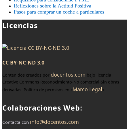
Reflexiones sobre la Actitud Positiva
Pasos para comprar un coche a particulares
Licencias
CC BY-NC-ND 3.0
docentos.com
Contenidos creados por
bajo licencia
Creative Commons Reconocimiento-No comercial-Sin obras
Marco Legal
derivadas. Política de permisos en «
».
Colaboraciones Web:
info@docentos.com
Contacta con