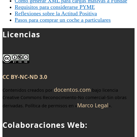
Cómo generar XML para cargas masivas a Fundae
Requisitos para considerarse PYME
Reflexiones sobre la Actitud Positiva
Pasos para comprar un coche a particulares
Licencias
CC BY-NC-ND 3.0
docentos.com
Contenidos creados por
bajo licencia
Creative Commons Reconocimiento-No comercial-Sin obras
Marco Legal
derivadas. Política de permisos en «
».
Colaboraciones Web: