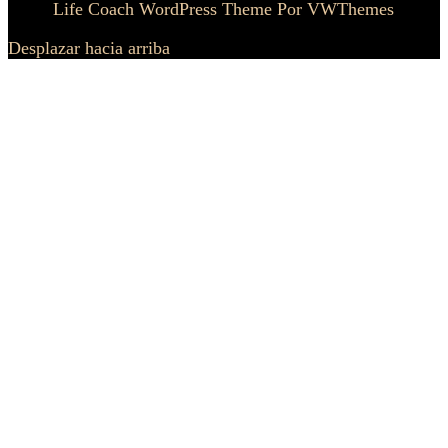
Life Coach WordPress Theme
Por VWThemes
Desplazar hacia arriba