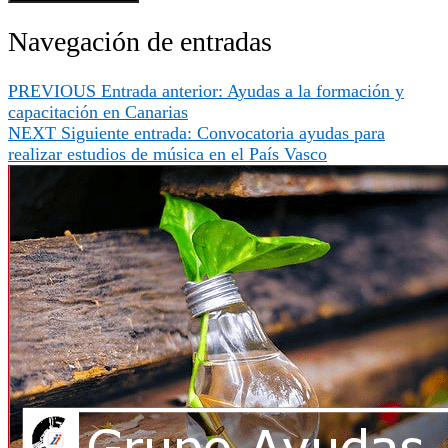
Navegación de entradas
PREVIOUS
Entrada anterior:
Ayudas a la formación y
capacitación en Canarias
NEXT
Siguiente entrada:
Convocatoria ayudas para
realizar estudios de música en el País Vasco