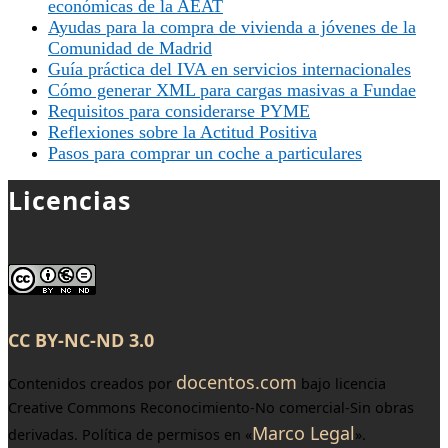
económicas de la AEAT
Ayudas para la compra de vivienda a jóvenes de la
Comunidad de Madrid
Guía práctica del IVA en servicios internacionales
Cómo generar XML para cargas masivas a Fundae
Requisitos para considerarse PYME
Reflexiones sobre la Actitud Positiva
Pasos para comprar un coche a particulares
Licencias
CC BY-NC-ND 3.0
docentos.com
Contenidos creados por
bajo licencia
Creative Commons Reconocimiento-No comercial-Sin obras
Marco Legal
derivadas. Política de permisos en «
».