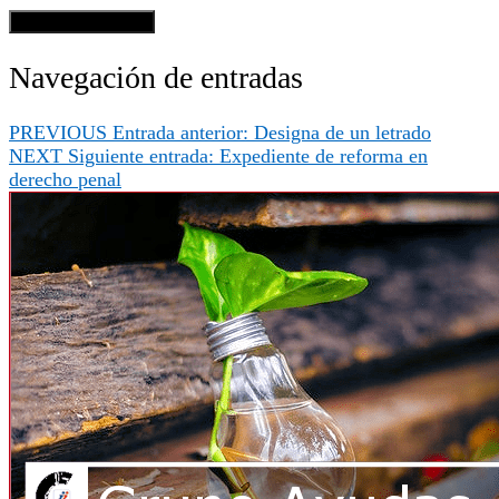
Navegación de entradas
PREVIOUS
Entrada anterior:
Designa de un letrado
NEXT
Siguiente entrada:
Expediente de reforma en
derecho penal