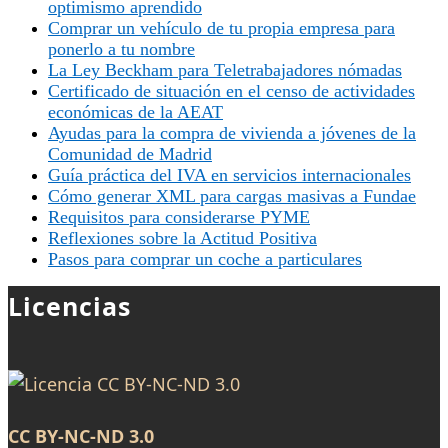
optimismo aprendido
Comprar un vehículo de tu propia empresa para
ponerlo a tu nombre
La Ley Beckham para Teletrabajadores nómadas
Certificado de situación en el censo de actividades
económicas de la AEAT
Ayudas para la compra de vivienda a jóvenes de la
Comunidad de Madrid
Guía práctica del IVA en servicios internacionales
Cómo generar XML para cargas masivas a Fundae
Requisitos para considerarse PYME
Reflexiones sobre la Actitud Positiva
Pasos para comprar un coche a particulares
Licencias
CC BY-NC-ND 3.0