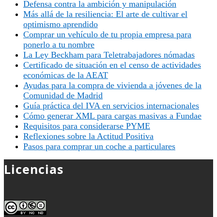
Defensa contra la ambición y manipulación
Más allá de la resiliencia: El arte de cultivar el
optimismo aprendido
Comprar un vehículo de tu propia empresa para
ponerlo a tu nombre
La Ley Beckham para Teletrabajadores nómadas
Certificado de situación en el censo de actividades
económicas de la AEAT
Ayudas para la compra de vivienda a jóvenes de la
Comunidad de Madrid
Guía práctica del IVA en servicios internacionales
Cómo generar XML para cargas masivas a Fundae
Requisitos para considerarse PYME
Reflexiones sobre la Actitud Positiva
Pasos para comprar un coche a particulares
Licencias