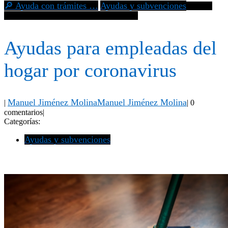
🔎 Ayuda con trámites …
Ayudas y subvenciones
Ayudas
para empleadas del hogar por coronavirus
Ayudas para empleadas del
hogar por coronavirus
Manuel Jiménez Molina
Manuel Jiménez Molina
|
|
0
comentarios
|
Categorías:
Ayudas y subvenciones