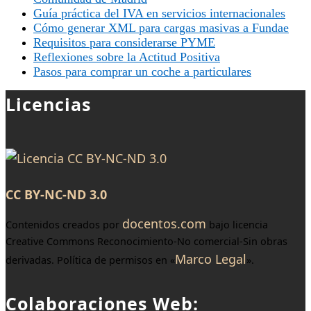
Guía práctica del IVA en servicios internacionales
Cómo generar XML para cargas masivas a Fundae
Requisitos para considerarse PYME
Reflexiones sobre la Actitud Positiva
Pasos para comprar un coche a particulares
Licencias
CC BY-NC-ND 3.0
docentos.com
Contenidos creados por
bajo licencia
Creative Commons Reconocimiento-No comercial-Sin obras
Marco Legal
derivadas. Política de permisos en «
».
Colaboraciones Web: