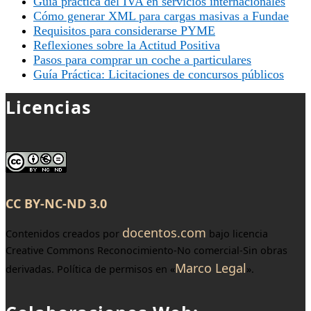
Guía práctica del IVA en servicios internacionales
Cómo generar XML para cargas masivas a Fundae
Requisitos para considerarse PYME
Reflexiones sobre la Actitud Positiva
Pasos para comprar un coche a particulares
Guía Práctica: Licitaciones de concursos públicos
Licencias
CC BY-NC-ND 3.0
docentos.com
Contenidos creados por
bajo licencia
Creative Commons Reconocimiento-No comercial-Sin obras
Marco Legal
derivadas. Política de permisos en «
».