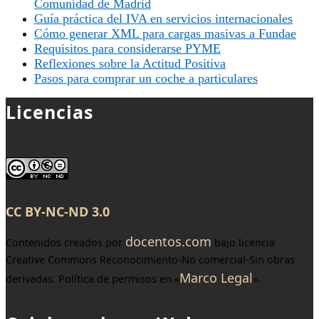
Comunidad de Madrid
Guía práctica del IVA en servicios internacionales
Cómo generar XML para cargas masivas a Fundae
Requisitos para considerarse PYME
Reflexiones sobre la Actitud Positiva
Pasos para comprar un coche a particulares
Licencias
CC BY-NC-ND 3.0
docentos.com
Contenidos creados por
bajo licencia
Creative Commons Reconocimiento-No comercial-Sin obras
Marco Legal
derivadas. Política de permisos en «
».