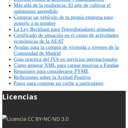
Más allá de la resiliencia: El arte de cultivar el
optimismo aprendido
Comprar un vehículo de tu propia empresa para
ponerlo a tu nombre
La Ley Beckham para Teletrabajadores nómadas
Certificado de situación en el censo de actividades
económicas de la AEAT
Ayudas para la compra de vivienda a jóvenes de la
Comunidad de Madrid
Guía práctica del IVA en servicios internacionales
Cómo generar XML para cargas masivas a Fundae
Requisitos para considerarse PYME
Reflexiones sobre la Actitud Positiva
Pasos para comprar un coche a particulares
Licencias