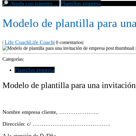
Ayuda con trámites …
Plantillas empresa
Modelo de plantil
Modelo de plantilla para un
Life Coach
Life Coach
|
|
0 comentarios
|
Categorías:
Plantillas empresa
Modelo de plantilla para una invitació
Nombre empresa cliente, ………………….
Dirección: c/ …………………………………….
A la atención de D./Dña. …………………………………