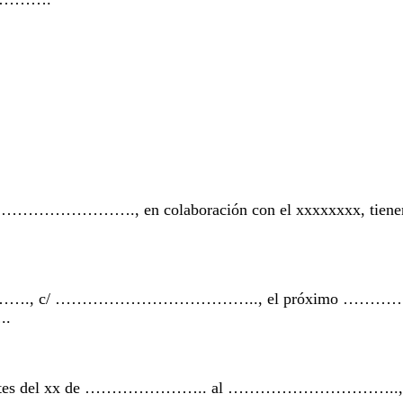
colaboración con el xxxxxxxx, tienen el gusto
…………., c/ ……………………………….., el próximo ……………
..
comuniques antes del xx de ………………….. al ………………………