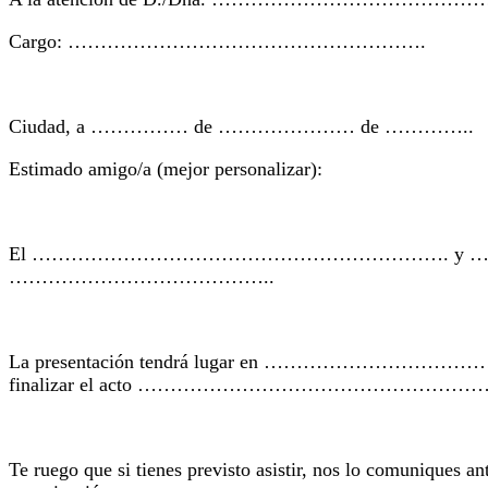
Cargo: ……………………………………………….
Ciudad, a …………… de ………………… de …………..
Estimado amigo/a (mejor personalizar):
El ………………………………………………………. y ………………………., en 
…………………………………..
La presentación tendrá lugar en ………………………
finalizar el acto ………………………………………………
Te ruego que si tienes previsto asistir, nos lo 