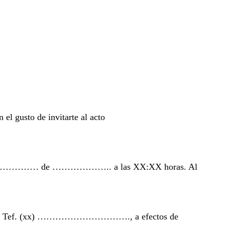
 de invitarte al acto
……… de ……………….. a las XX:XX horas. Al
….., Tef. (xx) …………………………., a efectos de