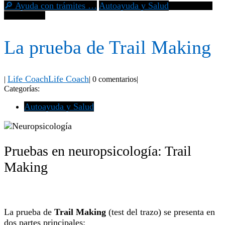
🔎 Ayuda con trámites …
Autoayuda y Salud
La prueba de
Trail Making
La prueba de Trail Making
Life Coach
Life Coach
|
|
0 comentarios
|
Categorías:
Autoayuda y Salud
Pruebas en neuropsicología: Trail
Making
La prueba de
Trail Making
(test del trazo) se presenta en
dos partes principales: