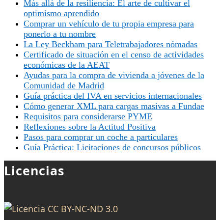
Más allá de la resiliencia: El arte de cultivar el
optimismo aprendido
Comprar un vehículo de tu propia empresa para
ponerlo a tu nombre
La Ley Beckham para Teletrabajadores nómadas
Certificado de situación en el censo de actividades
económicas de la AEAT
Ayudas para la compra de vivienda a jóvenes de la
Comunidad de Madrid
Guía práctica del IVA en servicios internacionales
Cómo generar XML para cargas masivas a Fundae
Requisitos para considerarse PYME
Reflexiones sobre la Actitud Positiva
Pasos para comprar un coche a particulares
Guía Práctica: Licitaciones de concursos públicos
Licencias