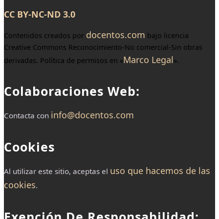
CC BY-NC-ND 3.0
docentos.com
Contenidos creados por
bajo licencia
Creative Commons Reconocimiento-No comercial-Sin obras
Marco Legal
derivadas. Política de permisos en «
».
Colaboraciones Web:
info@docentos.com
Contacta con
Cookies
uso que hacemos de las
Al utilizar este sitio, aceptas el
cookies
.
Exención De Responsabilidad: